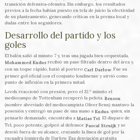
transición defensiva‑ofensiva. Sin embargo, los resultados
previos a la fecha habían puesto en tela de juicio la efectividad
de su planteamiento, generando críticas en la prensa local y
dudas entre los seguidores.
Desarrollo del partido y los
goles
El balón salió al minuto 7 y, tras una jugada bien orquestada,
recibió un pase filtrado dentro del área y,
Mohammed Kudus
con un toque rápido, batió al portero
. Fue su
Carl Darlow
primer gol oficial con el conjunto londinense y sirvió como
punto de inflexión en la primera mitad.
Leeds reaccionó con presión, pero el 32.º minuto el
mediocampo de Tottenham recuperó la pelota.
Benson
(nombre abreviado del mediocampista Oliver Benn) mantuvo la
posesión y entregó un pase de una mano a
, quien, sin
Kudus
pensarlo demasiado, encontraba a
. El disparo de
Matías Tel
Tel, poco potente, golpeó al defensor
y se
Pascal Struijk
desvió fuera de su alcance, cruzando la línea de gol por la
escuadra izquierda de Darlow. Esa desviación gratuita