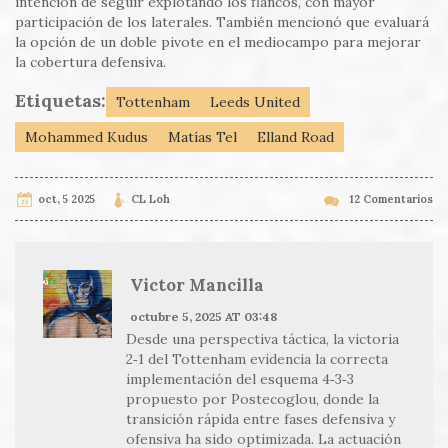
intención de seguir explotando los flancos, con mayor
participación de los laterales. También mencionó que evaluará
la opción de un doble pivote en el mediocampo para mejorar
la cobertura defensiva.
Etiquetas:
Tottenham
Leeds United
Mohammed Kudus
Matías Tel
Elland Road
oct, 5 2025
CL Loh
12 Comentarios
Victor Mancilla
octubre 5, 2025 AT 03:48
Desde una perspectiva táctica, la victoria
2‑1 del Tottenham evidencia la correcta
implementación del esquema 4‑3‑3
propuesto por Postecoglou, donde la
transición rápida entre fases defensiva y
ofensiva ha sido optimizada. La actuación