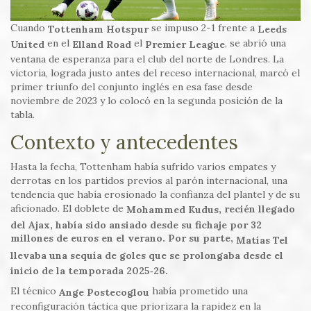
Cuando
se impuso 2-1 frente a
Tottenham Hotspur
Leeds
en el
el
, se abrió una
United
Elland Road
Premier League
ventana de esperanza para el club del norte de Londres. La
victoria, lograda justo antes del receso internacional, marcó el
primer triunfo del conjunto inglés en esa fase desde
noviembre de 2023 y lo colocó en la segunda posición de la
tabla.
Contexto y antecedentes
Hasta la fecha, Tottenham había sufrido varios empates y
derrotas en los partidos previos al parón internacional, una
tendencia que había erosionado la confianza del plantel y de su
aficionado. El doblete de
, recién llegado
Mohammed Kudus
del Ajax, había sido ansiado desde su fichaje por 32
millones de euros en el verano. Por su parte,
Matías Tel
llevaba una sequía de goles que se prolongaba desde el
inicio de la temporada 2025‑26.
El técnico
había prometido una
Ange Postecoglou
reconfiguración táctica que priorizara la rapidez en la