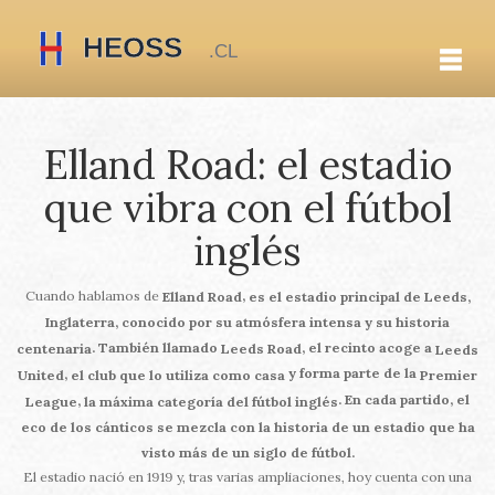
Elland Road: el estadio
que vibra con el fútbol
inglés
Cuando hablamos de
,
Elland Road
es el estadio principal de Leeds,
Inglaterra, conocido por su atmósfera intensa y su historia
. También llamado
, el recinto acoge a
centenaria
Leeds Road
Leeds
y forma parte de la
,
United
el club que lo utiliza como casa
Premier
. En cada partido, el
,
League
la máxima categoría del fútbol inglés
eco de los cánticos se mezcla con la historia de un estadio que ha
visto más de un siglo de fútbol.
El estadio nació en 1919 y, tras varias ampliaciones, hoy cuenta con una