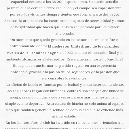
capacidad cercana a los 38.000 espectadores. Su diseño sencillo
permite que la cercanía entre el público y el campo sea impresionante;
por eso, los visitantes siempre sienten que forman parte del juego.
Además, la arquitectura ha incorporado mejoras de accesibilidad y zonas
de hospitalidad que hacen que la visita sea cómoda para cualquier
aficionado.
Un momento que quedó grabado en la memoria de muchos fue el
enfrentamiento contra
,
Manchester United
uno de los grandes
en 2022, cuando el marcador final y el
rivales de la Premier League
ambiente alcanzaron niveles épicos. Ese encuentro mostró cómo Ellell
Road puede transformar un partido regular en una experiencia
inolvidable, gracias a la pasión de los seguidores y a la presión que
ejercen sobre los visitantes.
La afición de Leeds es famosa por su lealtad y su carácter contundente.
Los seguidores llegan con bufandas, cantos y una energía que nunca se
apaga, creando un clima que a veces parece más una fiesta que un
simple evento deportivo. Esta cultura de hincha no solo anima al equipo,
sino que también genera un sentido de comunidad que se extiende más
allá del estadio.
En los últimos años, el club ha invertido en renovaciones orientadas a la
sostenibilidad: sistemas de iluminación LED, recogida de agua de lluvia y