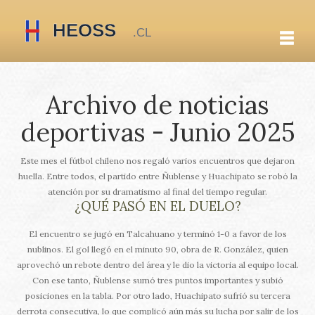
Archivo de noticias
deportivas - Junio 2025
Este mes el fútbol chileno nos regaló varios encuentros que dejaron
huella. Entre todos, el partido entre Ñublense y Huachipato se robó la
atención por su dramatismo al final del tiempo regular.
¿QUÉ PASÓ EN EL DUELO?
El encuentro se jugó en Talcahuano y terminó 1-0 a favor de los
nublinos. El gol llegó en el minuto 90, obra de R. González, quien
aprovechó un rebote dentro del área y le dio la victoria al equipo local.
Con ese tanto, Ñublense sumó tres puntos importantes y subió
posiciones en la tabla. Por otro lado, Huachipato sufrió su tercera
derrota consecutiva, lo que complicó aún más su lucha por salir de los