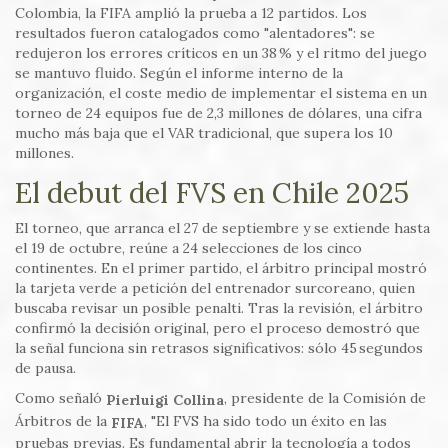
Colombia, la FIFA amplió la prueba a 12 partidos. Los
resultados fueron catalogados como "alentadores": se
redujeron los errores críticos en un 38 % y el ritmo del juego
se mantuvo fluido. Según el informe interno de la
organización, el coste medio de implementar el sistema en un
torneo de 24 equipos fue de 2,3 millones de dólares, una cifra
mucho más baja que el VAR tradicional, que supera los 10
millones.
El debut del FVS en Chile 2025
El torneo, que arranca el 27 de septiembre y se extiende hasta
el 19 de octubre, reúne a 24 selecciones de los cinco
continentes. En el primer partido, el árbitro principal mostró
la tarjeta verde a petición del entrenador surcoreano, quien
buscaba revisar un posible penalti. Tras la revisión, el árbitro
confirmó la decisión original, pero el proceso demostró que
la señal funciona sin retrasos significativos: sólo 45 segundos
de pausa.
Como señaló
, presidente de la Comisión de
Pierluigi Collina
Árbitros de la
, "El FVS ha sido todo un éxito en las
FIFA
pruebas previas. Es fundamental abrir la tecnología a todos