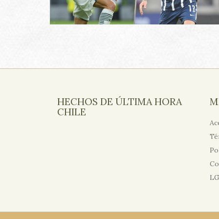
HECHOS DE ÚLTIMA HORA
M
CHILE
Ac
Té
Po
Co
L