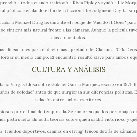
ndió a todos cuando traicionó a Rhea Ripley y ayudó a Liv Morga
l público, señalando el fin de la facción The Judgment Day. La sorpr
ba a Michael Douglas durante el rodaje de "And So It Goes" para cr
se sintiera más natural frente a las cámaras. Aunque la película tuvo
más comentados.
us alineaciones para el duelo más apretado del Clausura 2025. Deo
orzar su medio campo. El encuentro resultó clave para ambos equip
CULTURA Y ANÁLISIS
ario Vargas Llosa sobre Gabriel García Márquez escrito en 1971. En
 años de soledad" antes de que surgieran sus diferencias políticas. E
relación entre ambos escritores.
siosos por el final de temporada. Se rumorea que los personajes 
da pista suelta alimenta teorías sobre quién saldrá victorioso y qu
 triunfos deportivos, dramas en el ring, trucos detrás de cámaras 