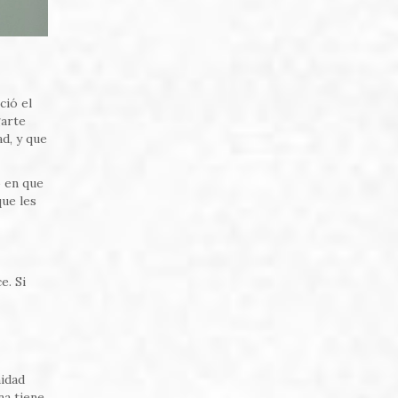
ció el
garte
d, y que
o en que
que les
e. Si
nidad
na tiene