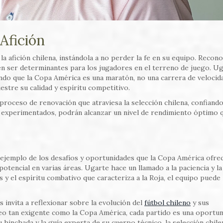
Afición
 afición chilena, instándola a no perder la fe en su equipo. Recono
n ser determinantes para los jugadores en el terreno de juego. U
ndo que la Copa América es una maratón, no una carrera de velocida
tre su calidad y espíritu competitivo.
 proceso de renovación que atraviesa la selección chilena, confiand
os experimentados, podrán alcanzar un nivel de rendimiento óptimo 
ejemplo de los desafíos y oportunidades que la Copa América ofrec
otencial en varias áreas. Ugarte hace un llamado a la paciencia y la
 y el espíritu combativo que caracteriza a la Roja, el equipo puede
invita a reflexionar sobre la evolución del
fútbol chileno
y sus
rneo tan exigente como la Copa América, cada partido es una oportu
 hinchada y la guía experta de su cuerpo técnico, la selección chile