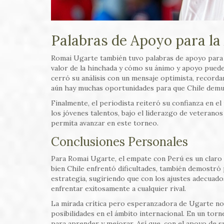
Palabras de Apoyo para la 
Romai Ugarte también tuvo palabras de apoyo para la
valor de la hinchada y cómo su ánimo y apoyo puede
cerró su análisis con un mensaje optimista, recorda
aún hay muchas oportunidades para que Chile demues
Finalmente, el periodista reiteró su confianza en el
los jóvenes talentos, bajo el liderazgo de veteran
permita avanzar en este torneo.
Conclusiones Personales
Para Romai Ugarte, el empate con Perú es un claro 
bien Chile enfrentó dificultades, también demostró p
estrategia, sugiriendo que con los ajustes adecuados
enfrentar exitosamente a cualquier rival.
La mirada crítica pero esperanzadora de Ugarte nos 
posibilidades en el ámbito internacional. En un to
para aprender y mejorar. Así que, con el apoyo de su