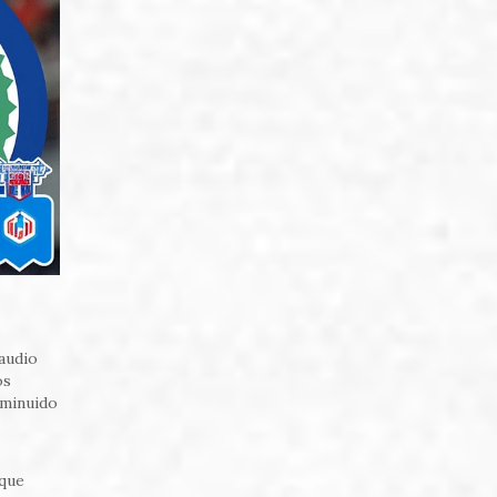
laudio
os
sminuido
 que