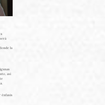
ra
será
donde la
algunas
to, así
te
a.
 énfasis