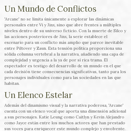
Un Mundo de Conflictos
'Arcane' no se limita únicamente a explorar las dinámicas
personales entre Vi y Jinx, sino que abre frentes a múltiples
niveles dentro de su universo ficticio. Con la muerte de Silco y
las acciones posteriores de Jinx, la serie establece el
escenario para un conflicto más amplio que parece inevitable
entre Piltover y Zaun. Esta tensión política proporciona una
sólida columna vertebral a la narrativa, añadiendo una capa de
complejidad y urgencia a la ya de por sí rica trama. El
espectador es testigo del desarrollo de un mundo en el que
cada decisión tiene consecuencias significativas, tanto para los
personajes individuales como para las sociedades en las que
habitan.
Un Elenco Estelar
Además del dinamismo visual y la narrativa poderosa, 'Arcane'
cuenta con un elenco vocal que aporta una dimensión adicional
a sus personajes. Katie Leung como Caitlyn y Kevin Alejandro
como Jayce están entre los muchos actores que han prestado
sus voces para enriquecer este mundo complejo y envolvente.