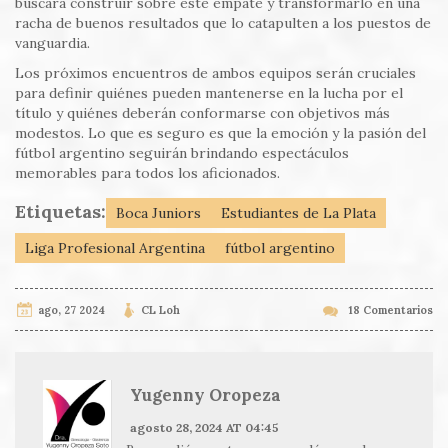
buscará construir sobre este empate y transformarlo en una
racha de buenos resultados que lo catapulten a los puestos de
vanguardia.
Los próximos encuentros de ambos equipos serán cruciales
para definir quiénes pueden mantenerse en la lucha por el
título y quiénes deberán conformarse con objetivos más
modestos. Lo que es seguro es que la emoción y la pasión del
fútbol argentino seguirán brindando espectáculos
memorables para todos los aficionados.
Etiquetas:
Boca Juniors
Estudiantes de La Plata
Liga Profesional Argentina
fútbol argentino
ago, 27 2024
CL Loh
18 Comentarios
Yugenny Oropeza
agosto 28, 2024 AT 04:45