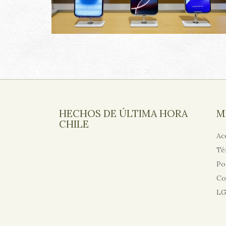
HECHOS DE ÚLTIMA HORA
M
CHILE
Ac
Té
Po
Co
L