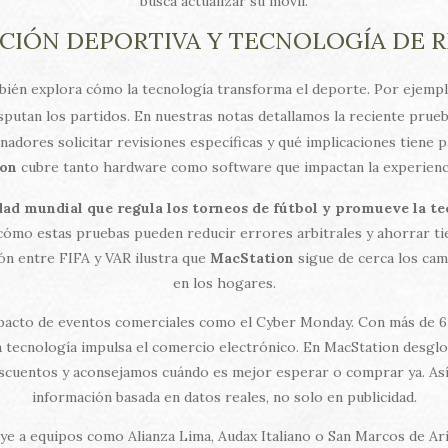
busca actualizar su móvil.
CIÓN DEPORTIVA Y TECNOLOGÍA DE R
bién explora cómo la tecnología transforma el deporte. Por ejempl
putan los partidos. En nuestras notas detallamos la reciente prueb
dores solicitar revisiones específicas y qué implicaciones tiene pa
on
cubre tanto hardware como software que impactan la experiencia
dad mundial que regula los torneos de fútbol y promueve la te
ómo estas pruebas pueden reducir errores arbitrales y ahorrar tie
xión entre FIFA y VAR ilustra que
MacStation
sigue de cerca los cam
en los hogares.
impacto de eventos comerciales como el Cyber Monday. Con más de 6
tecnología impulsa el comercio electrónico. En MacStation desglo
cuentos y aconsejamos cuándo es mejor esperar o comprar ya. Así,
información basada en datos reales, no solo en publicidad.
uye a equipos como Alianza Lima, Audax Italiano o San Marcos de Ari