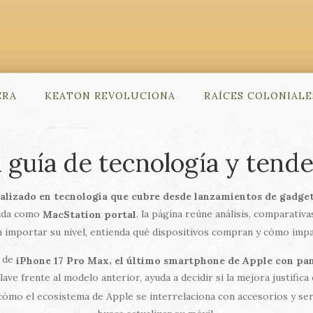
ERA
KEATON REVOLUCIONA
RAÍCES COLONIALE
 guía de tecnología y tende
ializado en tecnología que cubre desde lanzamientos de gadge
cida como
, la página reúne análisis, comparativa
MacStation portal
in importar su nivel, entienda qué dispositivos compran y cómo impac
a de
,
iPhone 17 Pro Max
el último smartphone de Apple con pan
ave frente al modelo anterior, ayuda a decidir si la mejora justifica
ca cómo el ecosistema de Apple se interrelaciona con accesorios y s