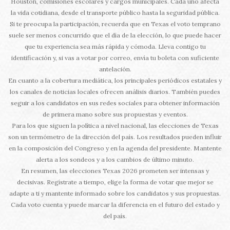
Houston, comisiones escolares y cargos municipales. Cada uno afecta
la vida cotidiana, desde el transporte público hasta la seguridad pública.
Si te preocupa la participación, recuerda que en Texas el voto temprano
suele ser menos concurrido que el día de la elección, lo que puede hacer
que tu experiencia sea más rápida y cómoda. Lleva contigo tu
identificación y, si vas a votar por correo, envía tu boleta con suficiente
antelación.
En cuanto a la cobertura mediática, los principales periódicos estatales y
los canales de noticias locales ofrecen análisis diarios. También puedes
seguir a los candidatos en sus redes sociales para obtener información
de primera mano sobre sus propuestas y eventos.
Para los que siguen la política a nivel nacional, las elecciones de Texas
son un termómetro de la dirección del país. Los resultados pueden influir
en la composición del Congreso y en la agenda del presidente. Mantente
alerta a los sondeos y a los cambios de último minuto.
En resumen, las elecciones Texas 2026 prometen ser intensas y
decisivas. Regístrate a tiempo, elige la forma de votar que mejor se
adapte a ti y mantente informado sobre los candidatos y sus propuestas.
Cada voto cuenta y puede marcar la diferencia en el futuro del estado y
del país.