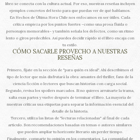
libro se conecta con la cultura actual. Por eso, nuestras reseñas incluyen
ejemplos concretos del texto para que puedas ver de qué hablamos.
En Hechos de Última Hora Chile nos enfocamos en ser útiles. Cada
crítica empieza por los puntos fuertes –como una prosa fluida o
personajes memorables– y también señala los defectos, como un ritmo
lento o giros predecibles. Así puedes decidir rápido si el libro encaja con
tu estilo.
CÓMO SACARLE PROVECHO A NUESTRAS
RESEÑAS
Primero, fíjate en la sección de "para quién es ideal". Ahí describimos el
tipo de lector que más disfrutará la obra: amantes del thriller, fans de la
ciencia ficción o lectores que buscan historias con carga social.
Segundo, revisa los spoilers marcados. Si no quieres arruinarte la trama,
salta esas partes y vuelve después de terminar el libro. La mayoría de
nuestras críticas usa etiquetas para separar la información esencial del
detalle de la historia.
Tercero, utiliza las listas de "lecturas relacionadas" al final de cada
artículo. Son recomendaciones basadas en temas o autores similares
que pueden ampliar tu horizonte literario sin perder tiempo.
Finalmente, comparte tu opinión en los comentarios. La comunidad de