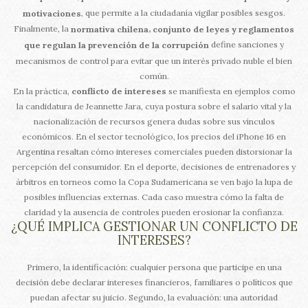
, que permite a la ciudadanía vigilar posibles sesgos.
motivaciones
Finalmente, la
,
normativa chilena
conjunto de leyes y reglamentos
define sanciones y
que regulan la prevención de la corrupción
mecanismos de control para evitar que un interés privado nuble el bien
común.
En la práctica,
conflicto de intereses
se manifiesta en ejemplos como
la candidatura de Jeannette Jara, cuya postura sobre el salario vital y la
nacionalización de recursos genera dudas sobre sus vínculos
económicos. En el sector tecnológico, los precios del iPhone 16 en
Argentina resaltan cómo intereses comerciales pueden distorsionar la
percepción del consumidor. En el deporte, decisiones de entrenadores y
árbitros en torneos como la Copa Sudamericana se ven bajo la lupa de
posibles influencias externas. Cada caso muestra cómo la falta de
claridad y la ausencia de controles pueden erosionar la confianza.
¿QUÉ IMPLICA GESTIONAR UN CONFLICTO DE
INTERESES?
Primero, la identificación: cualquier persona que participe en una
decisión debe declarar intereses financieros, familiares o políticos que
puedan afectar su juicio. Segundo, la evaluación: una autoridad