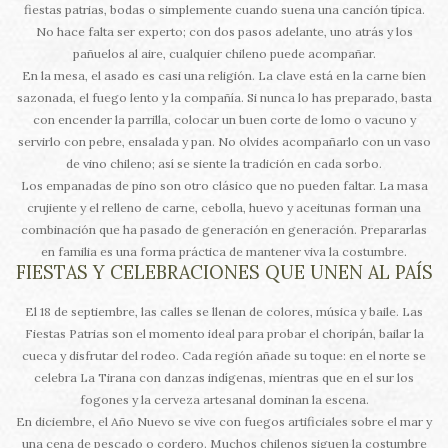
fiestas patrias, bodas o simplemente cuando suena una canción típica.
No hace falta ser experto; con dos pasos adelante, uno atrás y los
pañuelos al aire, cualquier chileno puede acompañar.
En la mesa, el asado es casi una religión. La clave está en la carne bien
sazonada, el fuego lento y la compañía. Si nunca lo has preparado, basta
con encender la parrilla, colocar un buen corte de lomo o vacuno y
servirlo con pebre, ensalada y pan. No olvides acompañarlo con un vaso
de vino chileno; así se siente la tradición en cada sorbo.
Los empanadas de pino son otro clásico que no pueden faltar. La masa
crujiente y el relleno de carne, cebolla, huevo y aceitunas forman una
combinación que ha pasado de generación en generación. Prepararlas
en familia es una forma práctica de mantener viva la costumbre.
FIESTAS Y CELEBRACIONES QUE UNEN AL PAÍS
El 18 de septiembre, las calles se llenan de colores, música y baile. Las
Fiestas Patrias son el momento ideal para probar el choripán, bailar la
cueca y disfrutar del rodeo. Cada región añade su toque: en el norte se
celebra La Tirana con danzas indígenas, mientras que en el sur los
fogones y la cerveza artesanal dominan la escena.
En diciembre, el Año Nuevo se vive con fuegos artificiales sobre el mar y
una cena de pescado o cordero. Muchos chilenos siguen la costumbre