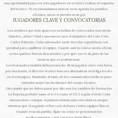
una oportunidad para ver a los jugadores en acción y evaluar el esquema
del técnico. Te recomendamos marcar en tu agenda los partidos
oficiales; así no te pierdes ni un gol.
JUGADORES CLAVE Y CONVOCATORIAS
Los nombres que más aparecen en la lista de convocados son Alexis
Sánchez, Arturo Vidal y una nueva cara: el delantero del Colo‑Colo,
Carlos Palacios. Cada entrenador suele mezclar experiencia con
juventud para equilibrar el equipo. Cuando sale la convocatoria oficial,
revisa quiénes fueron descartados y por qué; eso te da pista de las
tácticas que se podrían usar.
Los lesionados también influyen mucho. Si un jugador clave está fuera
por una lesión, el director técnico buscará alternativas en la liga local o
en el extranjero. Mantente al tanto de los comunicados médicos para
entender mejor las decisiones del cuerpo técnico.
Otro punto que no debes pasar por alto son los cambios de formación.
La Roja ha probado tanto el 4‑3‑3 como el 3‑5‑2 según el rival. Cada
sistema tiene ventajas: el primero brinda más velocidad en ataque,
mientras que el segundo refuerza la defensa contra equipos físicos.
Cuando veas un partido, fíjate en cómo se posicionan los
mediocampistas y qué espacios dejan libres.