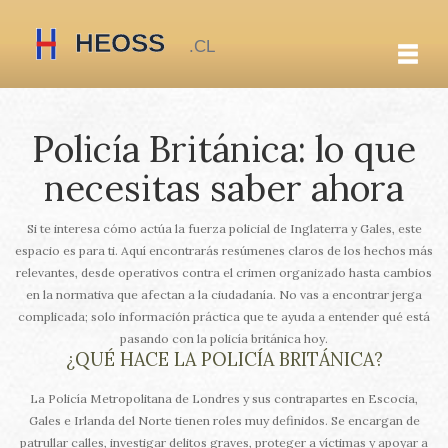
Policía Británica: lo que
necesitas saber ahora
Si te interesa cómo actúa la fuerza policial de Inglaterra y Gales, este
espacio es para ti. Aquí encontrarás resúmenes claros de los hechos más
relevantes, desde operativos contra el crimen organizado hasta cambios
en la normativa que afectan a la ciudadanía. No vas a encontrar jerga
complicada; solo información práctica que te ayuda a entender qué está
pasando con la policía británica hoy.
¿QUÉ HACE LA POLICÍA BRITÁNICA?
La Policía Metropolitana de Londres y sus contrapartes en Escocia,
Gales e Irlanda del Norte tienen roles muy definidos. Se encargan de
patrullar calles, investigar delitos graves, proteger a víctimas y apoyar a