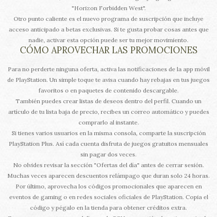
"Horizon Forbidden West".
Otro punto caliente es el nuevo programa de suscripción que incluye
acceso anticipado a betas exclusivas. Si te gusta probar cosas antes que
nadie, activar esta opción puede ser tu mejor movimiento.
CÓMO APROVECHAR LAS PROMOCIONES
Para no perderte ninguna oferta, activa las notificaciones de la app móvil
de PlayStation. Un simple toque te avisa cuando hay rebajas en tus juegos
favoritos o en paquetes de contenido descargable.
También puedes crear listas de deseos dentro del perfil. Cuando un
artículo de tu lista baja de precio, recibes un correo automático y puedes
comprarlo al instante.
Si tienes varios usuarios en la misma consola, comparte la suscripción
PlayStation Plus. Así cada cuenta disfruta de juegos gratuitos mensuales
sin pagar dos veces.
No olvides revisar la sección "Ofertas del día" antes de cerrar sesión.
Muchas veces aparecen descuentos relámpago que duran solo 24 horas.
Por último, aprovecha los códigos promocionales que aparecen en
eventos de gaming o en redes sociales oficiales de PlayStation. Copia el
código y pégalo en la tienda para obtener créditos extra.