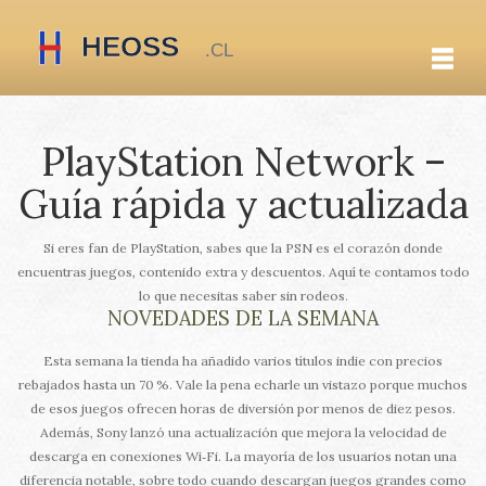
PlayStation Network –
Guía rápida y actualizada
Si eres fan de PlayStation, sabes que la PSN es el corazón donde
encuentras juegos, contenido extra y descuentos. Aquí te contamos todo
lo que necesitas saber sin rodeos.
NOVEDADES DE LA SEMANA
Esta semana la tienda ha añadido varios títulos indie con precios
rebajados hasta un 70 %. Vale la pena echarle un vistazo porque muchos
de esos juegos ofrecen horas de diversión por menos de diez pesos.
Además, Sony lanzó una actualización que mejora la velocidad de
descarga en conexiones Wi‑Fi. La mayoría de los usuarios notan una
diferencia notable, sobre todo cuando descargan juegos grandes como