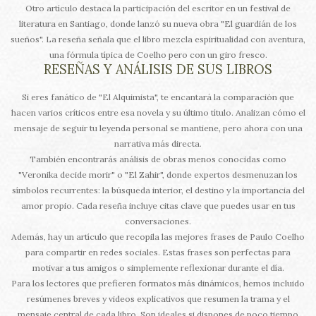
Otro artículo destaca la participación del escritor en un festival de
literatura en Santiago, donde lanzó su nueva obra "El guardián de los
sueños". La reseña señala que el libro mezcla espiritualidad con aventura,
una fórmula típica de Coelho pero con un giro fresco.
RESEÑAS Y ANÁLISIS DE SUS LIBROS
Si eres fanático de "El Alquimista", te encantará la comparación que
hacen varios críticos entre esa novela y su último título. Analizan cómo el
mensaje de seguir tu leyenda personal se mantiene, pero ahora con una
narrativa más directa.
También encontrarás análisis de obras menos conocidas como
"Veronika decide morir" o "El Zahir", donde expertos desmenuzan los
símbolos recurrentes: la búsqueda interior, el destino y la importancia del
amor propio. Cada reseña incluye citas clave que puedes usar en tus
conversaciones.
Además, hay un artículo que recopila las mejores frases de Paulo Coelho
para compartir en redes sociales. Estas frases son perfectas para
motivar a tus amigos o simplemente reflexionar durante el día.
Para los lectores que prefieren formatos más dinámicos, hemos incluido
resúmenes breves y videos explicativos que resumen la trama y el
mensaje central de cada libro. Son ideales si dispones de poco tiempo