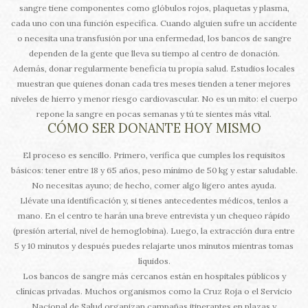
sangre tiene componentes como glóbulos rojos, plaquetas y plasma,
cada uno con una función específica. Cuando alguien sufre un accidente
o necesita una transfusión por una enfermedad, los bancos de sangre
dependen de la gente que lleva su tiempo al centro de donación.
Además, donar regularmente beneficia tu propia salud. Estudios locales
muestran que quienes donan cada tres meses tienden a tener mejores
niveles de hierro y menor riesgo cardiovascular. No es un mito: el cuerpo
repone la sangre en pocas semanas y tú te sientes más vital.
CÓMO SER DONANTE HOY MISMO
El proceso es sencillo. Primero, verifica que cumples los requisitos
básicos: tener entre 18 y 65 años, peso mínimo de 50 kg y estar saludable.
No necesitas ayuno; de hecho, comer algo ligero antes ayuda.
Llévate una identificación y, si tienes antecedentes médicos, tenlos a
mano. En el centro te harán una breve entrevista y un chequeo rápido
(presión arterial, nivel de hemoglobina). Luego, la extracción dura entre
5 y 10 minutos y después puedes relajarte unos minutos mientras tomas
líquidos.
Los bancos de sangre más cercanos están en hospitales públicos y
clínicas privadas. Muchos organismos como la Cruz Roja o el Servicio
Nacional de Salud organizan campañas itinerantes en plazas y