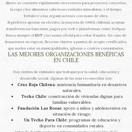
dinero se convierte rápidamente en recursos para proyectos concretos;
la ropa y los alimentos cubren necesidades inmediatas; y el tiempo
fortalece a las organizaciones con mano de obra.
Si prefieres aportar en efectivo, la mayoría de ONGs chilenas aceptan
transferencias bancarias, pagos por web o plataformas como Webpay.
Busca siempre el
RUT
y la cuenta oficial para evitar fraudes. En caso de
donaciones en especie, lleva tus objetos a puntos de acopio certificados,
que suelen estar en municipalidades, iglesias o centros comunitarios.
LAS MEJORES ORGANIZACIONES BENÉFICAS
EN CHILE
Hay cientos de entidades que trabajan por la salud, educación y
desarrollo social. Algunas de las más reconocidas son:
Cruz Roja Chilena
: asistencia humanitaria en desastres
naturales.
Techo Chile
: construcción de viviendas dignas para
familias vulnerables.
Fundación Las Rosas
: apoyo a niños y adolescentes en
situación de riesgo.
Un Techo Para Chile
: programas de educación y
deporte en comunidades rurales.
Antes de decidir, revisa sus informes anuales o la página de la