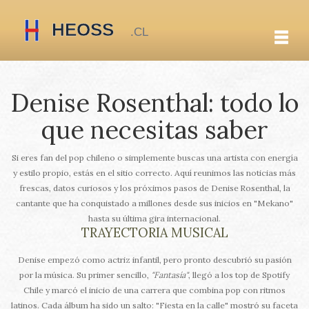
Denise Rosenthal: todo lo
que necesitas saber
Si eres fan del pop chileno o simplemente buscas una artista con energía
y estilo propio, estás en el sitio correcto. Aquí reunimos las noticias más
frescas, datos curiosos y los próximos pasos de Denise Rosenthal, la
cantante que ha conquistado a millones desde sus inicios en "Mekano"
hasta su última gira internacional.
TRAYECTORIA MUSICAL
Denise empezó como actriz infantil, pero pronto descubrió su pasión
por la música. Su primer sencillo,
"Fantasía"
, llegó a los top de Spotify
Chile y marcó el inicio de una carrera que combina pop con ritmos
latinos. Cada álbum ha sido un salto: "Fiesta en la calle" mostró su faceta