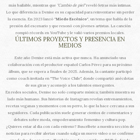
más bailable, mientras que
"Cambio de piel"
reveló letras más íntimas.
Lo que diferencia a Denise es su capacidad para reinventarse sin perder
la esencia. En 2023 lanzó
"Miedo Escénico"
, un tema que habla de la
presión del escenario y que resonó con jóvenes artistas. La canción
rompió récords en YouTube y le valió varios premios locales.
ÚLTIMOS PROYECTOS Y PRESENCIA EN
MEDIOS
Este año Denise está más activa que nunca. Ha anunciado una
colaboración con el productor español Carlos Pérez para su próximo
álbum, que se espera a finales de 2025. Además, la cantante participó
como coach invitada en "The Voice Chile", donde compartió anécdotas
de sus giras y aconsejó a los talentos emergentes.
En redes sociales, Denise no solo comparte música; también muestra su
lado más humano. Sus historias de Instagram revelan entrenamientos,
recetas veganas y momentos con su perro, lo que la hace cercana a sus
seguidores. Cada publicación suele generar cientos de comentarios y
debates sobre moda, empoderamiento femenino y cultura pop.
¿Quieres estar al día con cada estreno? Suscríbete a nuestra sección de
noticias para recibir alertas cuando salga un nuevo video o se confirme