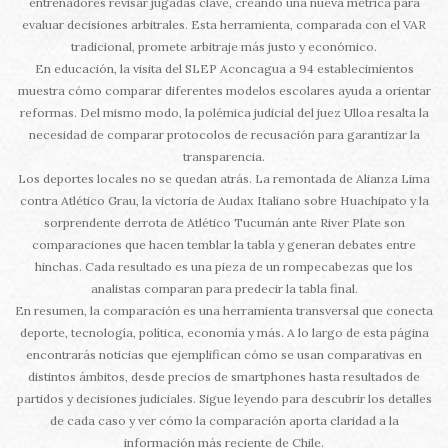
entrenadores revisar jugadas clave, creando una nueva métrica para
evaluar decisiones arbitrales. Esta herramienta, comparada con el VAR
tradicional, promete arbitraje más justo y económico.
En educación, la visita del SLEP Aconcagua a 94 establecimientos
muestra cómo comparar diferentes modelos escolares ayuda a orientar
reformas. Del mismo modo, la polémica judicial del juez Ulloa resalta la
necesidad de comparar protocolos de recusación para garantizar la
transparencia.
Los deportes locales no se quedan atrás. La remontada de Alianza Lima
contra Atlético Grau, la victoria de Audax Italiano sobre Huachipato y la
sorprendente derrota de Atlético Tucumán ante River Plate son
comparaciones que hacen temblar la tabla y generan debates entre
hinchas. Cada resultado es una pieza de un rompecabezas que los
analistas comparan para predecir la tabla final.
En resumen, la comparación es una herramienta transversal que conecta
deporte, tecnología, política, economía y más. A lo largo de esta página
encontrarás noticias que ejemplifican cómo se usan comparativas en
distintos ámbitos, desde precios de smartphones hasta resultados de
partidos y decisiones judiciales. Sigue leyendo para descubrir los detalles
de cada caso y ver cómo la comparación aporta claridad a la
información más reciente de Chile.