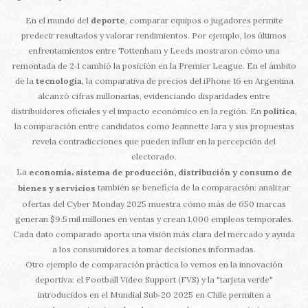
En el mundo del
deporte
, comparar equipos o jugadores permite
predecir resultados y valorar rendimientos. Por ejemplo, los últimos
enfrentamientos entre Tottenham y Leeds mostraron cómo una
remontada de 2‑1 cambió la posición en la Premier League. En el ámbito
de la
tecnología
, la comparativa de precios del iPhone 16 en Argentina
alcanzó cifras millonarias, evidenciando disparidades entre
distribuidores oficiales y el impacto económico en la región. En
política
,
la comparación entre candidatos como Jeannette Jara y sus propuestas
revela contradicciones que pueden influir en la percepción del
electorado.
La
,
economía
sistema de producción, distribución y consumo de
también se beneficia de la comparación: analizar
bienes y servicios
ofertas del Cyber Monday 2025 muestra cómo más de 650 marcas
generan $9.5 mil millones en ventas y crean 1.000 empleos temporales.
Cada dato comparado aporta una visión más clara del mercado y ayuda
a los consumidores a tomar decisiones informadas.
Otro ejemplo de comparación práctica lo vemos en la innovación
deportiva: el Football Video Support (FVS) y la "tarjeta verde"
introducidos en el Mundial Sub‑20 2025 en Chile permiten a