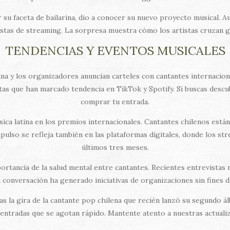
 su faceta de bailarina, dio a conocer su nuevo proyecto musical. Au
listas de streaming. La sorpresa muestra cómo los artistas cruzan g
TENDENCIAS Y EVENTOS MUSICALES
ina y los organizadores anuncian carteles con cantantes internaciona
tas que han marcado tendencia en TikTok y Spotify. Si buscas descu
comprar tu entrada.
úsica latina en los premios internacionales. Cantantes chilenos est
pulso se refleja también en las plataformas digitales, donde los st
últimos tres meses.
ortancia de la salud mental entre cantantes. Recientes entrevistas
 conversación ha generado iniciativas de organizaciones sin fines d
das la gira de la cantante pop chilena que recién lanzó su segundo 
entradas que se agotan rápido. Mantente atento a nuestras actuali