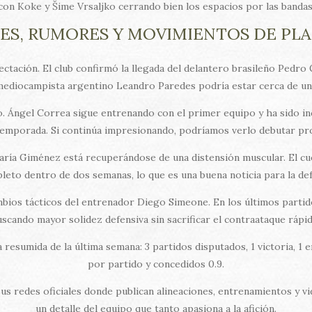
con Koke y Šime Vrsaljko cerrando bien los espacios por las bandas
JES, RUMORES Y MOVIMIENTOS DE PLA
ctación. El club confirmó la llegada del delantero brasileño Pedro 
 mediocampista argentino Leandro Paredes podría estar cerca de un t
. Ángel Correa sigue entrenando con el primer equipo y ha sido inc
emporada. Si continúa impresionando, podríamos verlo debutar pr
María Giménez está recuperándose de una distensión muscular. El c
leto dentro de dos semanas, lo que es una buena noticia para la def
ambios tácticos del entrenador Diego Simeone. En los últimos part
uscando mayor solidez defensiva sin sacrificar el contraataque rápid
la resumida de la última semana: 3 partidos disputados, 1 victoria, 
por partido y concedidos 0.9.
 sus redes oficiales donde publican alineaciones, entrenamientos y 
un detalle del equipo que tanto apasiona a la afición.