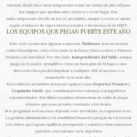
Además, desde hace unas temporadas existe un
torneo de play‑off
para
los equipos que quedan entre el tercer y sexto lugar. Ese
mini‑campeonato decide un tercer ascendido, aunque a veces se ajusta
según el número de cupos internacionales o decisiones de la ANFP.
LOS EQUIPOS QUE PEGAN FUERTE ESTE AÑO
Este ciclo ya muestra algunas sorpresas.
Ñublense
, tras su victoria
contra Huachipato, está reforzando la defensa y busca volver a Primera
División con autoridad. Por otro lado,
Independiente del Valle
, aunque
juega en Ecuador, ejemplifica cómo un buen plan de fichajes y una
dirección clara pueden impulsar a cualquier club al ascenso o a
mantenerlo en lo más alto.
En la tabla local también destacan equipos como
Deportes Temuco
y
Coquimbo Unido
, que combinan jóvenes talentos con jugadores
experimentados. Sus últimos partidos demuestran un estilo de juego
ofensivo que pone presión constante a los rivales.
Si te preguntas si el ascenso depende solo del talento, la respuesta es no.
La gestión administrativa y la estabilidad financiera juegan un rol crucial.
Los clubes que logran equilibrar presupuesto y salarios evitan sanciones
y pueden concentrarse en lo deportivo.