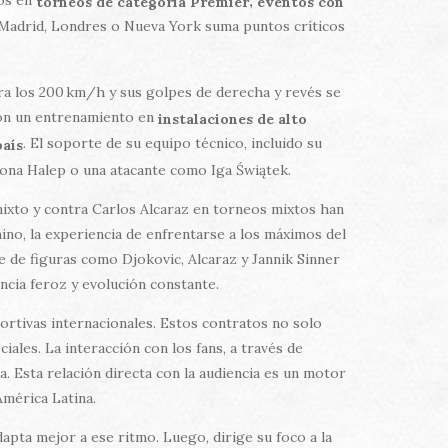
,
torneos de categoría Premier
eventos con
 en Madrid, Londres o Nueva York suma puntos críticos
era los 200 km/h y sus golpes de derecha y revés se
con un entrenamiento en
instalaciones de alto
. El soporte de su equipo técnico, incluido su
país
mona Halep o una atacante como Iga Świątek.
mixto y contra Carlos Alcaraz en torneos mixtos han
no, la experiencia de enfrentarse a los máximos del
e de figuras como Djokovic, Alcaraz y Jannik Sinner
ncia feroz y evolución constante.
ortivas internacionales. Estos contratos no solo
iales. La interacción con los fans, a través de
. Esta relación directa con la audiencia es un motor
América Latina.
apta mejor a ese ritmo. Luego, dirige su foco a la