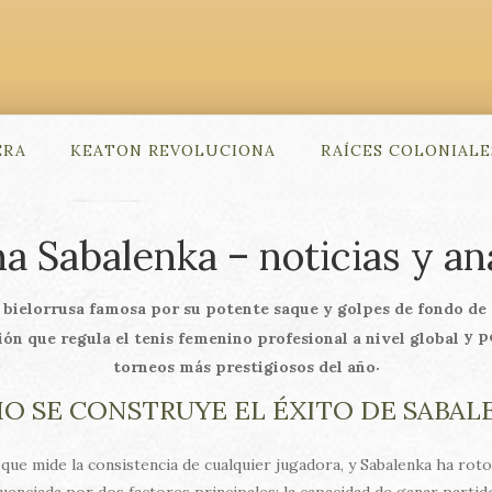
ERA
KEATON REVOLUCIONA
RAÍCES COLONIALE
a Sabalenka – noticias y aná
a bielorrusa famosa por su potente saque y golpes de fondo de 
y pe
ón que regula el tenis femenino profesional a nivel global
.
torneos más prestigiosos del año
O SE CONSTRUYE EL ÉXITO DE SABAL
e mide la consistencia de cualquier jugadora, y Sabalenka ha roto 
uenciada por dos factores principales: la capacidad de ganar parti