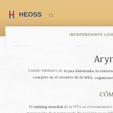
INDEPENDIENTE LID
Aryn
Cuando hablamos de
,
Aryna Sabalenka
la tenist
compite en el circuito de la
,
WTA
organizaci
CÓM
El
ranking mundial
de la WTA es el termómetro qu
mayor parte de la temporada. Su posición se ve infl