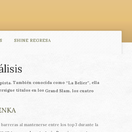
S
SHINE REGRESA
lisis
. También conocida como
, ella
pista
“La Belier”
rsigue títulos en los
,
Grand Slam
los cuatro
ENKA
barreras al mantenerse entre los top 3 durante la
dos en