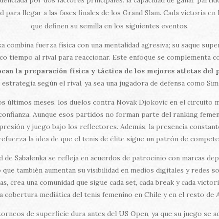
idad para llegar a las fases finales de los Grand Slam. Cada victoria
que definen su semilla en los siguientes eventos.
ka combina fuerza física con una mentalidad agresiva; su saque sup
co tiempo al rival para reaccionar. Este enfoque se complementa 
can la preparación física y táctica de los mejores atletas del 
 estrategia según el rival, ya sea una jugadora de defensa como Si
os últimos meses, los duelos contra Novak Djokovic en el circuito 
 confianza. Aunque esos partidos no forman parte del ranking femeni
resión y juego bajo los reflectores. Además, la presencia constant
refuerza la idea de que el tenis de élite sigue un patrón de compete
ad de Sabalenka se refleja en acuerdos de patrocinio con marcas dep
 que también aumentan su visibilidad en medios digitales y redes soc
s, crea una comunidad que sigue cada set, cada break y cada victoria
la cobertura mediática del tenis femenino en Chile y en el resto de 
 torneos de superficie dura antes del US Open, ya que su juego se ad