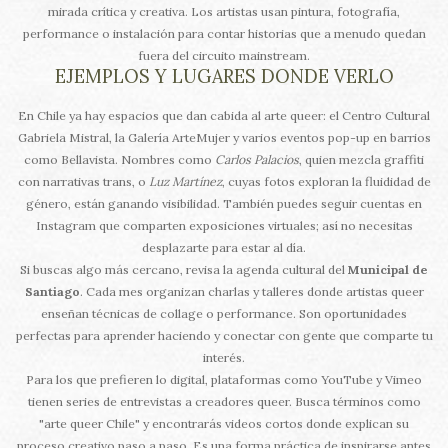
mirada crítica y creativa. Los artistas usan pintura, fotografía,
performance o instalación para contar historias que a menudo quedan
fuera del circuito mainstream.
EJEMPLOS Y LUGARES DONDE VERLO
En Chile ya hay espacios que dan cabida al arte queer: el Centro Cultural
Gabriela Mistral, la Galería ArteMujer y varios eventos pop-up en barrios
como Bellavista. Nombres como
Carlos Palacios
, quien mezcla graffiti
con narrativas trans, o
Luz Martínez
, cuyas fotos exploran la fluididad de
género, están ganando visibilidad. También puedes seguir cuentas en
Instagram que comparten exposiciones virtuales; así no necesitas
desplazarte para estar al día.
Si buscas algo más cercano, revisa la agenda cultural del
Municipal de
Santiago
. Cada mes organizan charlas y talleres donde artistas queer
enseñan técnicas de collage o performance. Son oportunidades
perfectas para aprender haciendo y conectar con gente que comparte tu
interés.
Para los que prefieren lo digital, plataformas como YouTube y Vimeo
tienen series de entrevistas a creadores queer. Busca términos como
"arte queer Chile" y encontrarás videos cortos donde explican su
proceso creativo paso a paso. Es una forma práctica de inspirarse antes