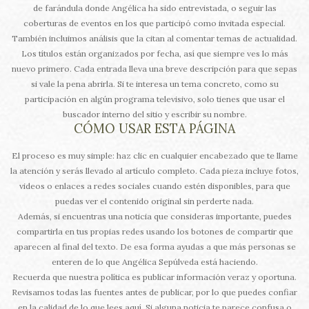
de farándula donde Angélica ha sido entrevistada, o seguir las
coberturas de eventos en los que participó como invitada especial.
También incluimos análisis que la citan al comentar temas de actualidad.
Los títulos están organizados por fecha, así que siempre ves lo más
nuevo primero. Cada entrada lleva una breve descripción para que sepas
si vale la pena abrirla. Si te interesa un tema concreto, como su
participación en algún programa televisivo, solo tienes que usar el
buscador interno del sitio y escribir su nombre.
CÓMO USAR ESTA PÁGINA
El proceso es muy simple: haz clic en cualquier encabezado que te llame
la atención y serás llevado al artículo completo. Cada pieza incluye fotos,
videos o enlaces a redes sociales cuando estén disponibles, para que
puedas ver el contenido original sin perderte nada.
Además, si encuentras una noticia que consideras importante, puedes
compartirla en tus propias redes usando los botones de compartir que
aparecen al final del texto. De esa forma ayudas a que más personas se
enteren de lo que Angélica Sepúlveda está haciendo.
Recuerda que nuestra política es publicar información veraz y oportuna.
Revisamos todas las fuentes antes de publicar, por lo que puedes confiar
en la calidad de lo que lees aquí. Si alguna noticia te parece confusa o