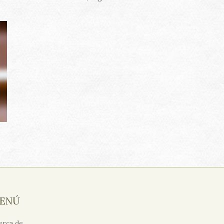
ENÚ
erca de