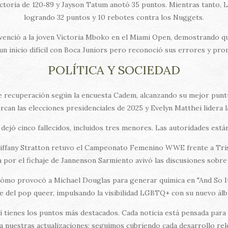
victoria de 120‑89 y Jayson Tatum anotó 35 puntos. Mientras tanto,
logrando 32 puntos y 10 rebotes contra los Nuggets.
venció a la joven Victoria Mboko en el Miami Open, demostrando que
un inicio difícil con Boca Juniors pero reconoció sus errores y pr
POLÍTICA Y SOCIEDAD
de recuperación según la encuesta Cadem, alcanzando su mejor pun
rcan las elecciones presidenciales de 2025 y Evelyn Matthei lidera l
 dejó cinco fallecidos, incluidos tres menores. Las autoridades está
iffany Stratton retuvo el Campeonato Femenino WWE frente a Trish
por el fichaje de Jannenson Sarmiento avivó las discusiones sobre
cómo provocó a Michael Douglas para generar química en "And So It
 del pop queer, impulsando la visibilidad LGBTQ+ con su nuevo á
quí tienes los puntos más destacados. Cada noticia está pensada pa
 nuestras actualizaciones; seguimos cubriendo cada desarrollo rel