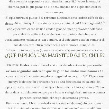
diez veces la amplitud y a aproximadamente 31,6 veces la energía
liberada, por lo que pasar de 5.2 a 6.2 implica una explosión casi 30
veces mayor.
El
,
epicentro
el punto del terreno directamente sobre el foco del
determina qué zona siente la mayor intensidad. Una magnitud 6.2
sismo
con epicentro cerca de una ciudad grande puede provocar colapsos
parciales de edificaciones de concreto, rotura de tuberías y
deslizamientos en laderas. En cambio, si el epicentro está en zona rural,
los daños estructurales tienden a ser menores, aunque las
infraestructuras críticas (puentes, carreteras) pueden verse afectadas.
¿QUÉ IMPLICA UNA MAGNITUD 6.2 EN CHILE?
En Chile, la
,
alerta sísmica
el sistema de advertencia que emite
se
avisos segundos antes de que lleguen las ondas más dañinas
activa automáticamente cuando la magnitud supera los 6.0. El proceso
incluye la detección por sensores de alta frecuencia, el cálculo del
epicentro y la difusión de mensajes a través de celulares, radio y TV. La
alerta da a la población tiempo para buscar refugio bajo mesas o contra
paredes, reduciendo el riesgo de lesiones graves.
Históricamente, Chile ha sufrido varios sismos de magnitud cercana a
6.2. Por ejemplo, el temblor de 2014 en Iquique dejó varios edificios