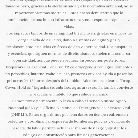
dañados pero, gracias a la alerta sísmica y a la normativa antipañal, no se
reportaron víctimas mortales. Estos casos demuestran que la
combinación de una buena infraestructura y una respuesta rápida salva
vidas.
Los impactos típicos de una magnitud 6.2 incluyen: grietas en muros de
carga, caída de azulejos, daño a sistemas de agua y gas, y
desplazamiento de suelos en áreas de alta vulnerabilidad. Los hospitales
y escuelas, que siguen normas de diseño sísmico, suelen mantener su
operatividad, aunque pueden requerir inspecciones posteriores.
Prepararse es esencial. Tener un
kit de emergencia
con agua, alimentos
no perecibles, linterna, radio a pilas y primeros auxilios ayuda a pasar las
primeras 24‑48 horas después del temblor. Además, practicar el “Drop,
Cover, Hold on” (agacharse, cubrirse, agarrarse) con la familia convierte
la reacción en hábito, lo que reduce el pánico.
El monitoreo permanente lo lleva a cabo el Servicio Sismológico
Nacional (SSN) y la Oficina Nacional de Emergencia del Servicio Civil
(ONEMI). Estos organismos publican datos en tiempo real, emiten
boletines y coordinan la respuesta de bomberos, policías y equipos de
rescate. Su labor permite actualizar mapas de riesgo y ajustar los
códigos de construcción para futuras generaciones.