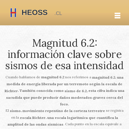
Magnitud 6.2:
información clave sobre
sismos de esa intensidad
Cuando hablamos de
magnitud 6.2
nos referimos a
,
magnitud 6.2
una
medida de energía liberada por un terremoto según la escala de
. También conocida como
, esta cifra indica una
Richter
sismo de 6.2
sacudida que puede producir daños moderados‑graves cerca del
foco.
El
se registra
,
sismo
movimiento repentino de la corteza terrestre
en la
,
escala Richter
una escala logarítmica que cuantifica la
. Cada punto en la escala equivale a
amplitud de las ondas sísmicas